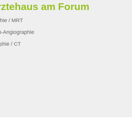
Ärztehaus am Forum
hie / MRT
-Angiographie
hie / CT