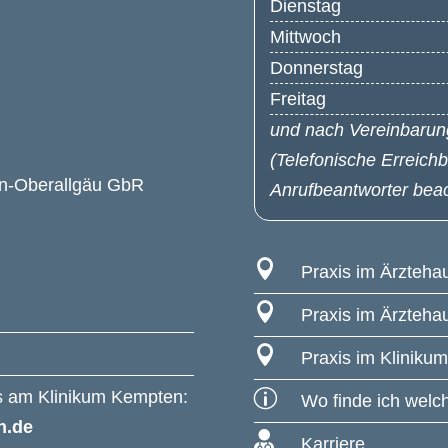
Dienstag
Mittwoch
Donnerstag
Freitag
und nach Vereinbarun
(Telefonische Erreich
n-Oberallgäu GbR
Anrufbeantworter beac

Praxis im Ärzteh

Praxis im Ärzteh

Praxis im Kliniku
us am Klinikum Kempten:
p
Wo finde ich wel
n.de

Karriere