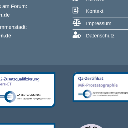
us am Forum:

Kontakt
n.de

Impressum
 Immenstadt:

en.de
Datenschutz