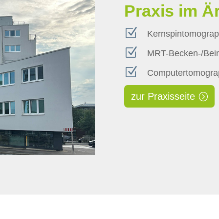
Praxis im 
Z
Kernspintomograp
Z
MRT-Becken-/Bein
Z
Computertomograp
zur Praxisseite