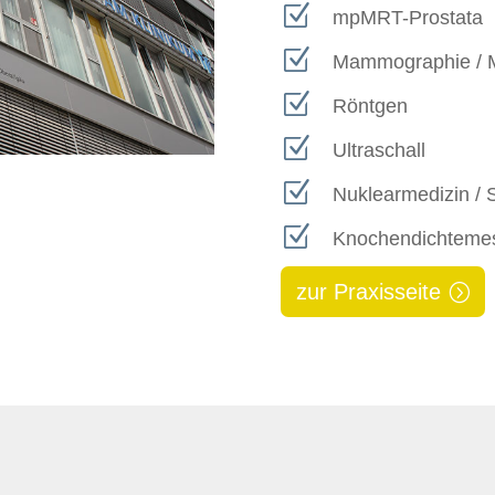
Z
mpMRT-Prostata
Z
Mammographie / 
Z
Röntgen
Z
Ultraschall
Z
Nuklearmedizin / S
Z
Knochendichteme
zur Praxisseite