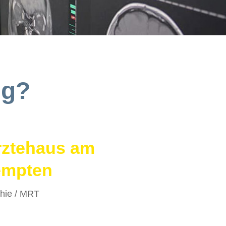
ng?
rztehaus am
empten
hie / MRT