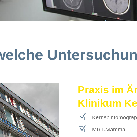
 welche Untersuchu
Praxis im Ä
Klinikum K
Z
Kernspintomograp
Z
MRT-Mamma