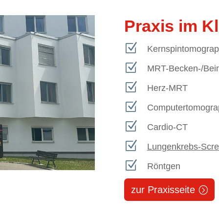
Praxis im K
Z
Kernspintomograp
Z
MRT-Becken-/Bein
Z
Herz-MRT
Z
Computertomograp
Z
Cardio-CT
Z
Lungenkrebs-Scre
Z
Röntgen
zur Praxisseite