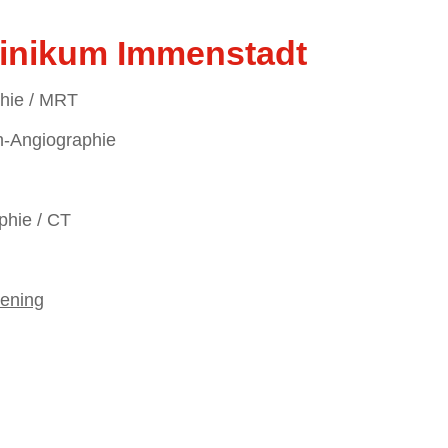
linikum Immenstadt
hie / MRT
-Angiographie
hie / CT
ening